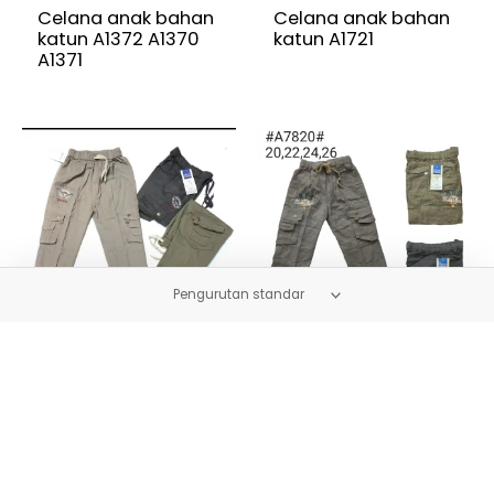
Celana anak bahan
Celana anak bahan
katun A1372 A1370
katun A1721
A1371
Tanya Grosir via WA
Tanya Grosir via WA
ZAZZ ANAK PRIA
ZAZZ ANAK PRIA
Celana anak bahan
Celana anak bahan
Katun A7811
katun A7820