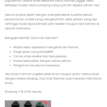
juga pilihan celana anak berbahan katun, kanvas, jogger, serta
berbagai model celana panjang yang nyaman dipakai sehari-hari.
Seluruh produk dipilih dengan memperhatikan kualitas bahan,
kenyamanan, model yang mengikuti tren, serta jahitan yang rapi
sehingga layak dijual kembali oleh reseller maupun toko fashion di
seluruh Indonesia.
Mengapa Memilih Zazz Indo Garmen?
Model selalu diperbarui mengikuti tren fashion.
Harga grosir yang kompetitif.
Cocok untuk reseller dan toko pakaian.
Produk berkualitas dengan bahan pilihan.
Pengiriman ke seluruh Indonesia.
Jika Anda mencari supplier jaket anak maupun grosir celana anak
dengan koleksi lengkap, Zazz Indo Garmen siap menjadi mitra bisnis
Anda.
Showing 1–16 of 60 results