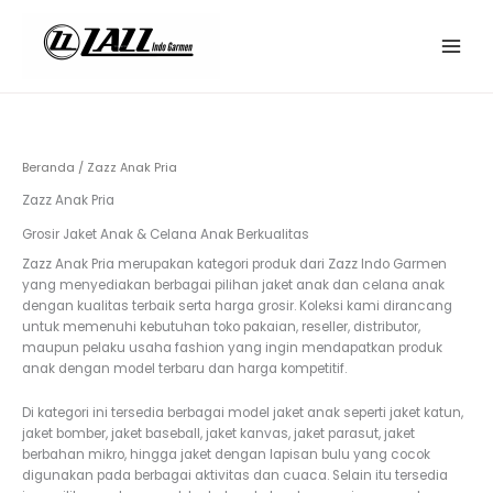
Lewati
ke
konten
Beranda
/ Zazz Anak Pria
Zazz Anak Pria
Grosir Jaket Anak & Celana Anak Berkualitas
Zazz Anak Pria merupakan kategori produk dari Zazz Indo Garmen
yang menyediakan berbagai pilihan jaket anak dan celana anak
dengan kualitas terbaik serta harga grosir. Koleksi kami dirancang
untuk memenuhi kebutuhan toko pakaian, reseller, distributor,
maupun pelaku usaha fashion yang ingin mendapatkan produk
anak dengan model terbaru dan harga kompetitif.
Di kategori ini tersedia berbagai model jaket anak seperti jaket katun,
jaket bomber, jaket baseball, jaket kanvas, jaket parasut, jaket
berbahan mikro, hingga jaket dengan lapisan bulu yang cocok
digunakan pada berbagai aktivitas dan cuaca. Selain itu tersedia