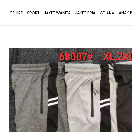
Lewati
ke
TSHIRT
SPORT
JAKET WANITA
JAKET PRIA
CELANA
ANAK P
konten