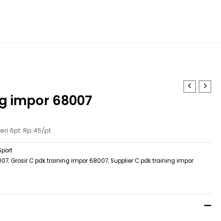
ng impor 68007
eri 6pt. Rp.45/pt
Sport
007
,
Grosir C pdk training impor 68007
,
Supplier C pdk training impor