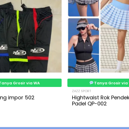
Tanya Grosir via WA
Tanya Grosir via
ZAZZ SPORT
ning impor 502
Hightwaist Rok Pendek
Padel QP-002