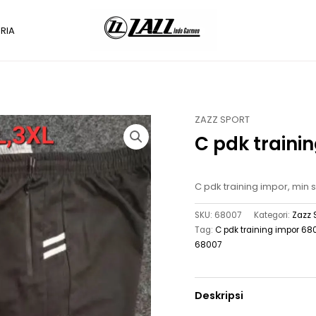
RIA
ZAZZ SPORT
C pdk traini
C pdk training impor, min s
SKU:
68007
Kategori:
Zazz 
Tag:
C pdk training impor 68
68007
Deskripsi