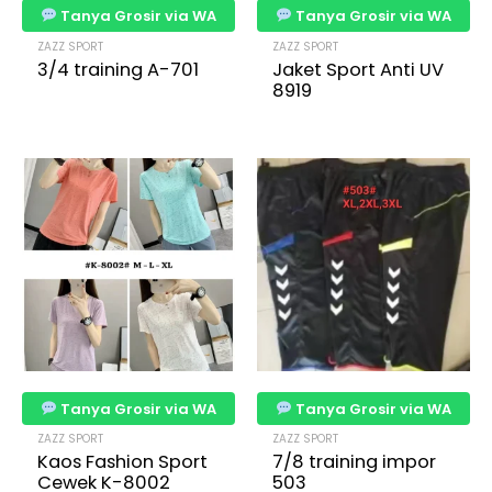
Tanya Grosir via WA
Tanya Grosir via WA
ZAZZ SPORT
ZAZZ SPORT
3/4 training A-701
Jaket Sport Anti UV
8919
Tanya Grosir via WA
Tanya Grosir via WA
ZAZZ SPORT
ZAZZ SPORT
Kaos Fashion Sport
7/8 training impor
Cewek K-8002
503