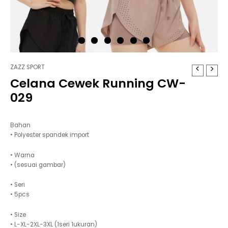
ZAZZ SPORT
Celana Cewek Running CW-
029
Bahan
• Polyester spandek import
• Warna
• (sesuai gambar)
• Seri
• 5pcs
• Size
• L-XL-2XL-3XL (1seri 1ukuran)