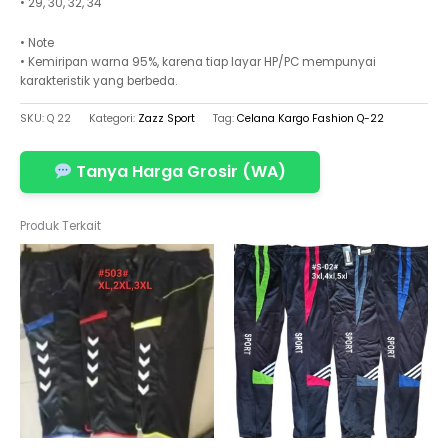
• 29, 30, 32, 34
• Note
• Kemiripan warna 95%, karena tiap layar HP/PC mempunyai
karakteristik yang berbeda.
SKU:
Q 22
Kategori:
Zazz Sport
Tag:
Celana Kargo Fashion Q-22
Tanya Harga Grosir (WA)
Produk Terkait