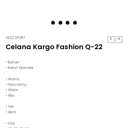
ZAZZ SPORT
Celana Kargo Fashion Q-22
• Bahan
• Katun Spandek
• Warna
• Hijau Army
• Hitam
• Abu
• Seri
• 4pcs
• Size