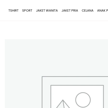
Lewati
ke
TSHIRT
SPORT
JAKET WANITA
JAKET PRIA
CELANA
ANAK P
konten