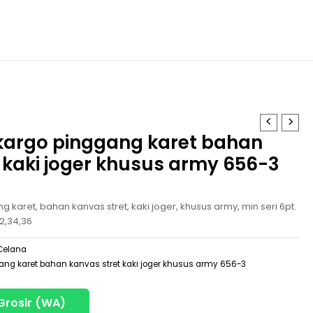
 kargo pinggang karet bahan
 kaki joger khusus army 656-3
 karet, bahan kanvas stret, kaki joger, khusus army, min seri 6pt.
32,34,36
Celana
ang karet bahan kanvas stret kaki joger khusus army 656-3
Grosir (WA)