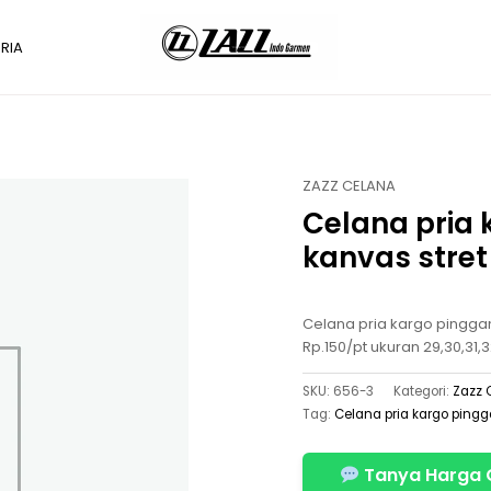
RIA
ZAZZ CELANA
Celana pria
kanvas stret
Celana pria kargo pinggang
Rp.150/pt ukuran 29,30,31,
SKU:
656-3
Kategori:
Zazz 
Tag:
Celana pria kargo pingg
Tanya Harga 