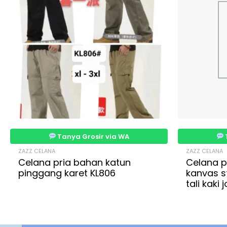
Tanya Grosir via WA
ZAZZ CELANA
ZAZZ CELANA
Celana pria bahan katun
Celana p
pinggang karet KL806
kanvas s
tali kaki