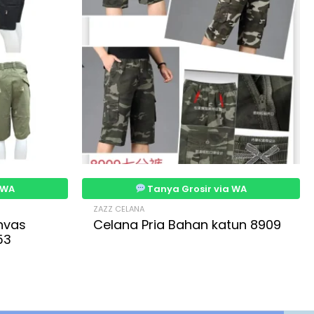
 WA
Tanya Grosir via WA
ZAZZ CELANA
nvas
Celana Pria Bahan katun 8909
53