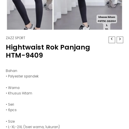
ZAZZ SPORT
Hightwaist Rok Panjang
HTM-9409
Bahan
• Polyester spandek
• Warna
• Khusus Hitam
• Seri
• 6pcs
• Size
• L-XL-2XL (1seri warna, 1ukuran)