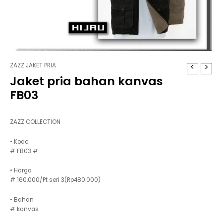
ZAZZ JAKET PRIA
Jaket pria bahan kanvas
FB03
ZAZZ COLLECTION
• Kode
# FB03 #
• Harga
# 160.000/Pt seri 3(Rp480.000)
• Bahan
# kanvas