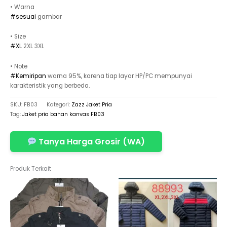
• Warna
#sesuai
gambar
• Size
#XL
2XL 3XL
• Note
#Kemiripan
warna 95%, karena tiap layar HP/PC mempunyai
karakteristik yang berbeda.
SKU:
FB03
Kategori:
Zazz Jaket Pria
Tag:
Jaket pria bahan kanvas FB03
Tanya Harga Grosir (WA)
Produk Terkait