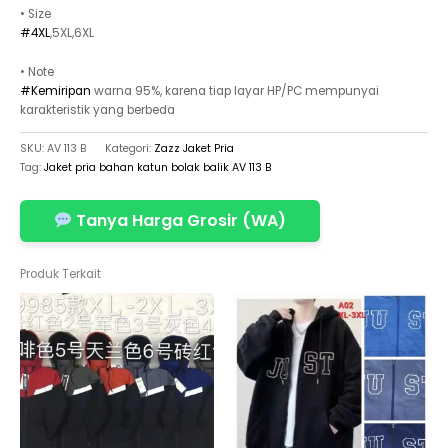
• Size
#4XL
,5XL,6XL
• Note
#Kemiripan
warna 95%, karena tiap layar HP/PC mempunyai
karakteristik yang berbeda
SKU:
AV 113 B
Kategori:
Zazz Jaket Pria
Tag:
Jaket pria bahan katun bolak balik AV 113 B
Tanya Harga Grosir (WA)
Produk Terkait