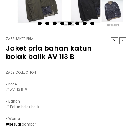
ZAZZ JAKET PRIA
Jaket pria bahan katun
bolak balik AV 113 B
ZAZZ COLLECTION
• Kode
# AV 113 B #
• Bahan
# Katun bolak balik
• Warna
#sesuai
gambar