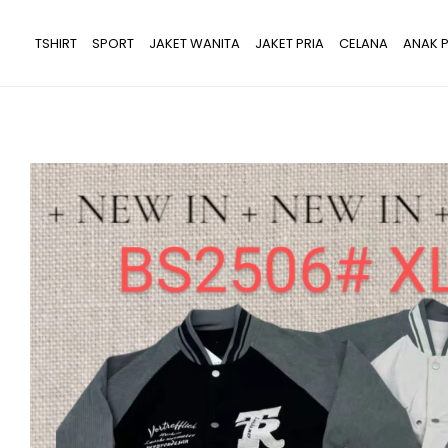
Lewati
ke
TSHIRT
SPORT
JAKET WANITA
JAKET PRIA
CELANA
ANAK P
konten