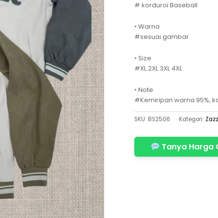
# korduroi Baseball
• Warna
#sesuai gambar
• Size
#XL 2XL 3XL 4XL
• Note
#Kemiripan warna 95%, ka
SKU:
BS2506
Kategori:
Zazz
Tanya Harga 