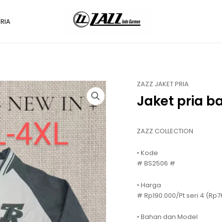
RIA
ZAZZ JAKET PRIA
Jaket pria b
ZAZZ COLLECTION
• Kode
# BS2506 #
• Harga
# Rp190.000/Pt seri 4 (Rp
• Bahan dan Model