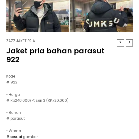
ZAZZ JAKET PRIA
Jaket pria bahan parasut
922
Kode
# 922
• Harga
# Rp240.000/Pt seri 3 (RP.720.000)
• Bahan
# parasut
• Warna
#sesuai
gambar