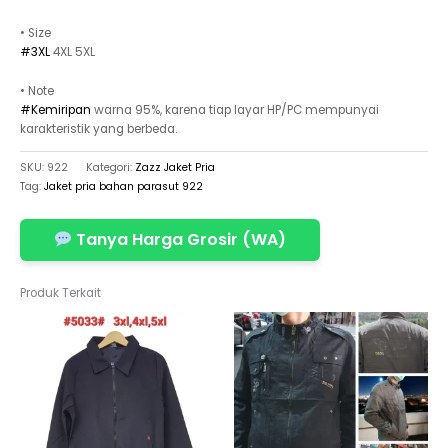
• Size
#3XL
4XL 5XL
• Note
#Kemiripan
warna 95%, karena tiap layar HP/PC mempunyai
karakteristik yang berbeda.
SKU:
922
Kategori:
Zazz Jaket Pria
Tag:
Jaket pria bahan parasut 922
Tanya Harga Grosir (WA)
Produk Terkait