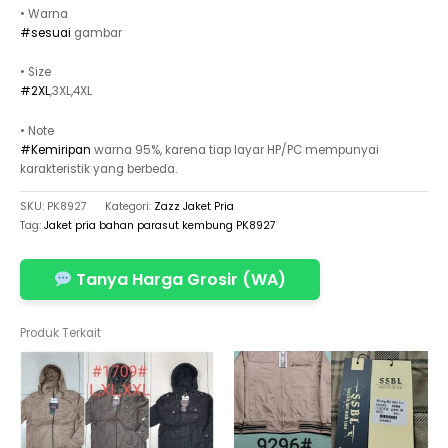
• Warna
#sesuai
gambar
• Size
#2XL
,3XL,4XL
• Note
#Kemiripan
warna 95%, karena tiap layar HP/PC mempunyai
karakteristik yang berbeda.
SKU:
PK8927
Kategori:
Zazz Jaket Pria
Tag:
Jaket pria bahan parasut kembung PK8927
Tanya Harga Grosir (WA)
Produk Terkait