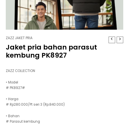
ZAZZ JAKET PRIA
Jaket pria bahan parasut
kembung PK8927
ZAZZ COLLECTION
• Model
# PK8927#
• Harga
# Rp280.000/Pt seri 3 (Rp.840.000)
• Bahan
# Parasut kembung