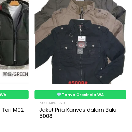
 WA
Tanya Grosir via WA
ZAZZ JAKET PRIA
 Teri M02
Jaket Pria Kanvas dalam Bulu
5008