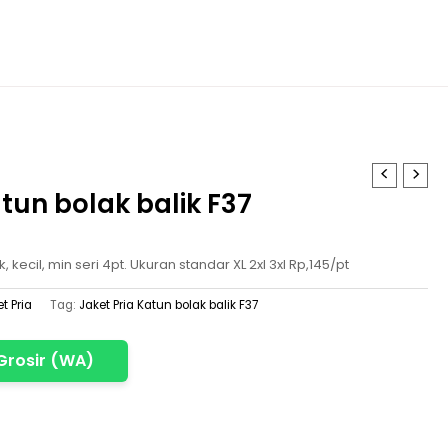
atun bolak balik F37
, kecil, min seri 4pt. Ukuran standar XL 2xl 3xl Rp,145/pt
t Pria
Tag:
Jaket Pria Katun bolak balik F37
Grosir (WA)