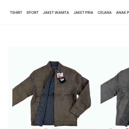
Lewati
ke
TSHIRT
SPORT
JAKET WANITA
JAKET PRIA
CELANA
ANAK P
konten