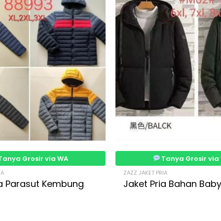
Tanya Grosir via WA
Tanya Grosir via
IA
ZAZZ JAKET PRIA
ia Parasut Kembung
Jaket Pria Bahan Baby