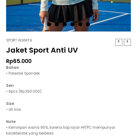
SPORT WANITA
Jaket Sport Anti UV
Rp
65.000
Bahan
• Poliester Spandek
Seri
• 6pcs (Rp.390.000)
Size
• all size
Note
• Kemiripan warna 95%, karena tiap layar HP/PC mempunyai
karakteristik yang berbeda