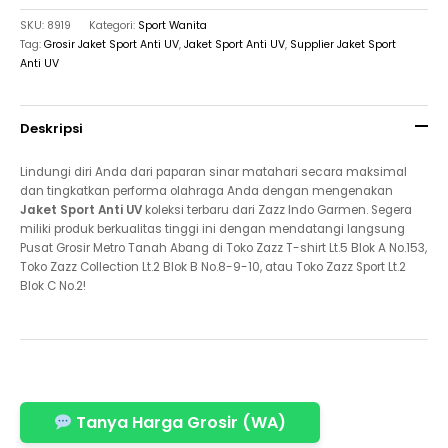
SKU:
8919
Kategori:
Sport Wanita
Tag:
Grosir Jaket Sport Anti UV
,
Jaket Sport Anti UV
,
Supplier Jaket Sport
Anti UV
Deskripsi
Lindungi diri Anda dari paparan sinar matahari secara maksimal
dan tingkatkan performa olahraga Anda dengan mengenakan
Jaket Sport Anti UV
koleksi terbaru dari Zazz Indo Garmen. Segera
miliki produk berkualitas tinggi ini dengan mendatangi langsung
Pusat Grosir Metro Tanah Abang di Toko Zazz T-shirt Lt.5 Blok A No.153,
Toko Zazz Collection Lt.2 Blok B No.8-9-10, atau Toko Zazz Sport Lt.2
Blok C No.2!
Tanya Harga Grosir (WA)