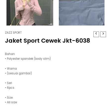
ZAZZ SPORT
Jaket Sport Cewek Jkt-6038
Bahan
• Polyester spandek (body slim)
• Warna
• (sesuai gambar)
• Seri
• 6pcs
• Size
• All size