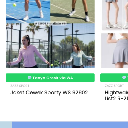
Tanya Grosir via WA
ZAZZ SPORT
ZAZZ SPORT
Jaket Cewek Sporty WS 92802
Hightwai
List2 R-2