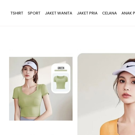
Lewati
ke
TSHIRT
SPORT
JAKET WANITA
JAKET PRIA
CELANA
ANAK P
konten