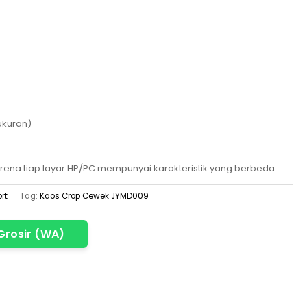
1ukuran)
rena tiap layar HP/PC mempunyai karakteristik yang berbeda.
rt
Tag:
Kaos Crop Cewek JYMD009
Grosir (WA)