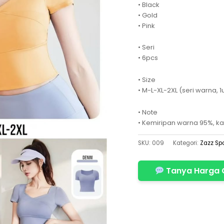
• Black
• Gold
• Pink
• Seri
• 6pcs
• Size
• M-L-XL-2XL (seri warna, 
• Note
• Kemiripan warna 95%, ka
SKU:
009
Kategori:
Zazz Spo
Tanya Harga 