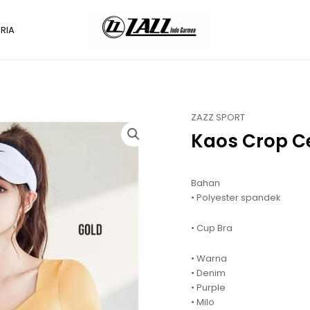
RIA
ZAZZ SPORT
Kaos Crop 
Bahan
• Polyester spandek
• Cup Bra
• Warna
• Denim
• Purple
• Milo