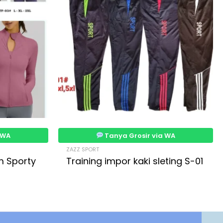
 WA
Tanya Grosir via WA
ZAZZ SPORT
m Sporty
Training impor kaki sleting S-01