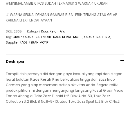
#MINIMAL AMBIL 6 PCS SUDAH TERMASUK 3 WARNA 4 UKURAN
# WARNA SESUAI DENGAN GAMBAR BISA LEBIH TERANG ATAU GELAP
KARENA EFEK PENCAHAYAAN
SKU:
2805
Kategori:
Kaos Kerah Pria
Tag:
Grosir KAOS KERAH MOTIF
,
KAOS KERAH MOTIF
,
KAOS KERAH PRIA
,
Supplier KAOS KERAH MOTIF
Deskripsi
Tampil lebih percaya diri dengan gaya kasual yang rapi dan elegan
lewat balutan
Kaos Kerah Pria
berkualitas tinggi dari Zazz Indo
Garmen yang siap menemani setiap aktivitas Anda. Segera miliki
produk pilihan ini dengan mengunjungi langsung Pusat Grosir Metro
Tanah Abang di Toko Zazz T-shirt Lt.5 Blok A No.153, Toko Zazz
Collection Lt.2 Blok B No.8-9-10, atau Toko Zazz Sport Lt.2 Blok C No.2!