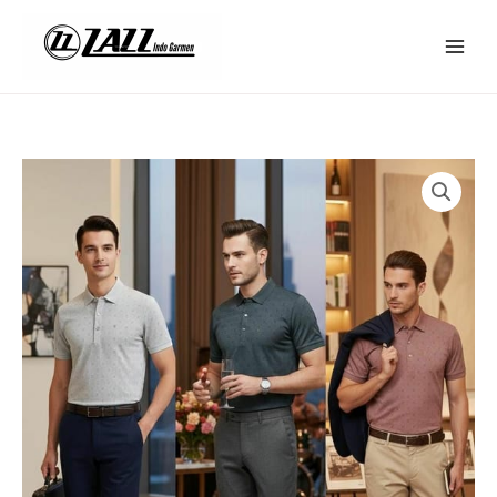
Lewati
ke
konten