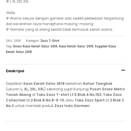
# L XL 2XL 3XL
•Note
# Warna sesuai dengan gambar ada sedikit perbedaan tergantung
dari kecerahan layar handphone masing-masing.
# Gambar yang di silang berarti tidak termasuk serian warna
SKU:
2618
Kategori:
Zazz T-Shirt
Tag:
Grosir Kaos Kerah Salur 2618
,
Kaos Kerah Salur 2618
,
Supplier Kaos
Kerah Salur 2618
Deskripsi
Dapatkan
Kaos Kerah Salur 2618
berbahan
Katun Tiongkok
(ukuran
L, XL, 2XL, 3XL
) sekarang juga! Kunjungi
Pusat Grosir Metro
Tanah Abang
di
Toko Zazz T-shirt Lt.5 Blok A No.153
,
Toko Zazz
Collection Lt.2 Blok B No.8-9-10
, atau
Toko Zazz Sport Lt.2 Blok C
No.2
untuk membeli produk
Zazz Indo Garmen
!