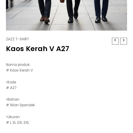
ZAZZ T-SHIRT
Kaos Kerah V A27
Nama produk
# Kaos Kerah V
•Kode
# A27
•Bahan
# Nilon Spandek
•Ukuran
# L XL 2XL 3XL