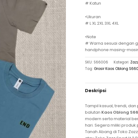
# Katun
•Ukuran
# L XL 2XL 3XL 4XL
•Note
# Warna sesuai dengan ga
handphone masing-masi
SKU:
S66006
Kategori:
Zazz
Tag:
Grosir Kaos Oblong S66
Deskripsi
Tampil kasual, trendi, da
balutan
Kaos Oblong S6
modern serta material be
hari. Segera miliki produk
Tanah Abang di Toko Zazz T-