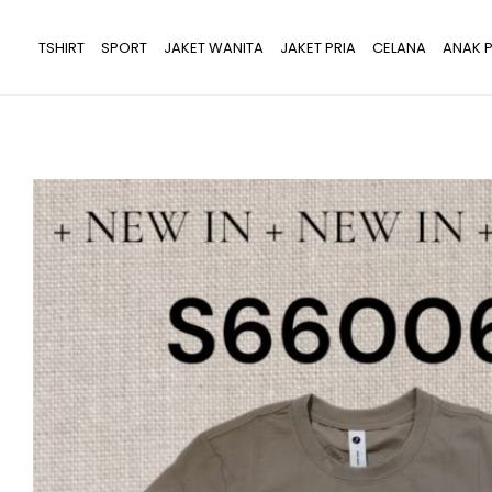
Lewati
ke
TSHIRT
SPORT
JAKET WANITA
JAKET PRIA
CELANA
ANAK P
konten