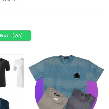
lok C No.2!
Grosir (WA)