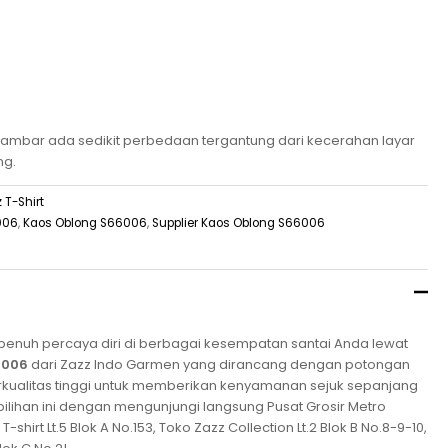
mbar ada sedikit perbedaan tergantung dari kecerahan layar
ng.
 T-Shirt
006
,
Kaos Oblong S66006
,
Supplier Kaos Oblong S66006
n penuh percaya diri di berbagai kesempatan santai Anda lewat
6006
dari Zazz Indo Garmen yang dirancang dengan potongan
rkualitas tinggi untuk memberikan kenyamanan sejuk sepanjang
 pilihan ini dengan mengunjungi langsung Pusat Grosir Metro
shirt Lt.5 Blok A No.153, Toko Zazz Collection Lt.2 Blok B No.8-9-10,