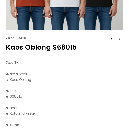
ZAZZ T-SHIRT
Kaos Oblong S68015
Zazz T-shirt
•Nama produk
# Kaos Oblong
•Kode
# S68015
•Bahan
# Katun Polyester
•Ukuran