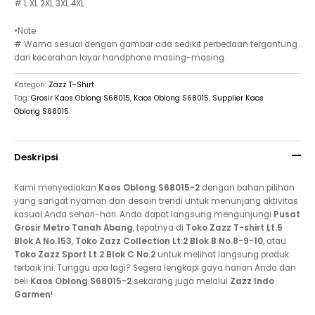
# L XL 2XL 3XL 4XL
•Note
# Warna sesuai dengan gambar ada sedikit perbedaan tergantung
dari kecerahan layar handphone masing-masing.
Kategori:
Zazz T-Shirt
Tag:
Grosir Kaos Oblong S68015
,
Kaos Oblong S68015
,
Supplier Kaos
Oblong S68015
Deskripsi
Kami menyediakan
Kaos Oblong S68015-2
dengan bahan pilihan
yang sangat nyaman dan desain trendi untuk menunjang aktivitas
kasual Anda sehari-hari. Anda dapat langsung mengunjungi
Pusat
Grosir Metro Tanah Abang
, tepatnya di
Toko Zazz T-shirt Lt.5
Blok A No.153
,
Toko Zazz Collection Lt.2 Blok B No.8-9-10
, atau
Toko Zazz Sport Lt.2 Blok C No.2
untuk melihat langsung produk
terbaik ini. Tunggu apa lagi? Segera lengkapi gaya harian Anda dan
beli
Kaos Oblong S68015-2
sekarang juga melalui
Zazz Indo
Garmen
!