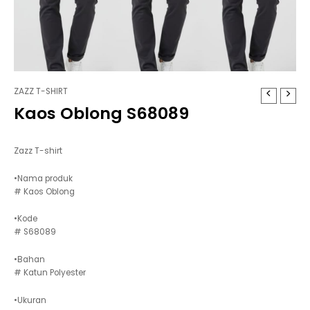
ZAZZ T-SHIRT
Kaos Oblong S68089
Zazz T-shirt
•Nama produk
# Kaos Oblong
•Kode
# S68089
•Bahan
# Katun Polyester
•Ukuran