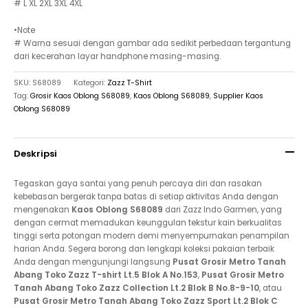
# L XL 2XL 3XL 4XL
•Note
# Warna sesuai dengan gambar ada sedikit perbedaan tergantung
dari kecerahan layar handphone masing-masing.
SKU:
S68089
Kategori:
Zazz T-Shirt
Tag:
Grosir Kaos Oblong S68089
,
Kaos Oblong S68089
,
Supplier Kaos
Oblong S68089
Deskripsi
Tegaskan gaya santai yang penuh percaya diri dan rasakan
kebebasan bergerak tanpa batas di setiap aktivitas Anda dengan
mengenakan
Kaos Oblong S68089
dari Zazz Indo Garmen, yang
dengan cermat memadukan keunggulan tekstur kain berkualitas
tinggi serta potongan modern demi menyempurnakan penampilan
harian Anda. Segera borong dan lengkapi koleksi pakaian terbaik
Anda dengan mengunjungi langsung
Pusat Grosir Metro Tanah
Abang Toko Zazz T-shirt Lt.5 Blok A No.153
,
Pusat Grosir Metro
Tanah Abang Toko Zazz Collection Lt.2 Blok B No.8-9-10
, atau
Pusat Grosir Metro Tanah Abang Toko Zazz Sport Lt.2 Blok C