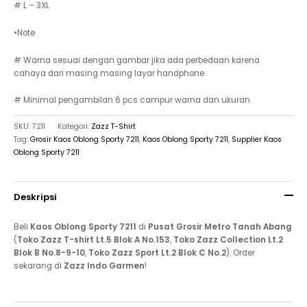
# L – 3XL
•Note
# Warna sesuai dengan gambar jika ada perbedaan karena
cahaya dari masing masing layar handphone
# Minimal pengambilan 6 pcs campur warna dan ukuran
SKU:
7211
Kategori:
Zazz T-Shirt
Tag:
Grosir Kaos Oblong Sporty 7211
,
Kaos Oblong Sporty 7211
,
Supplier Kaos
Oblong Sporty 7211
Deskripsi
Beli
Kaos Oblong Sporty 7211
di
Pusat Grosir Metro Tanah Abang
(
Toko Zazz T-shirt Lt.5 Blok A No.153
,
Toko Zazz Collection Lt.2
Blok B No.8-9-10
,
Toko Zazz Sport Lt.2 Blok C No.2
). Order
sekarang di
Zazz Indo Garmen
!