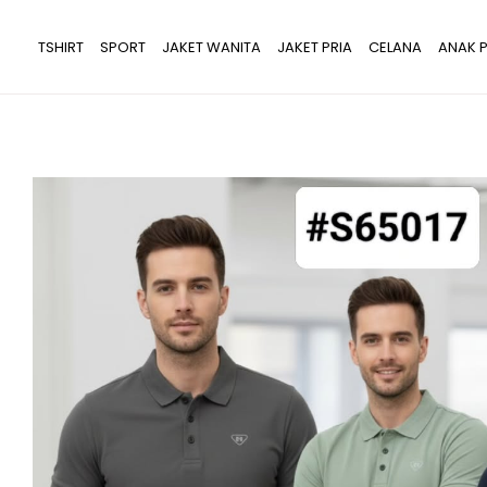
Lewati
ke
TSHIRT
SPORT
JAKET WANITA
JAKET PRIA
CELANA
ANAK P
konten