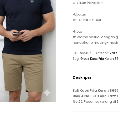
# katun Polyester
•Ukuran
# L XL 2XL 3XL 4XL
•Note
# Warna sesuai dengan ga
handphone masing-masi
SKU:
S65017
Kategori:
Zazz 
Tag:
Grosir Kaos Pria Kerah S
Deskripsi
Beli
Kaos Pria Kerah S65
Blok A No.153
,
Toko Zazz C
No.2
). Pesan sekarang di