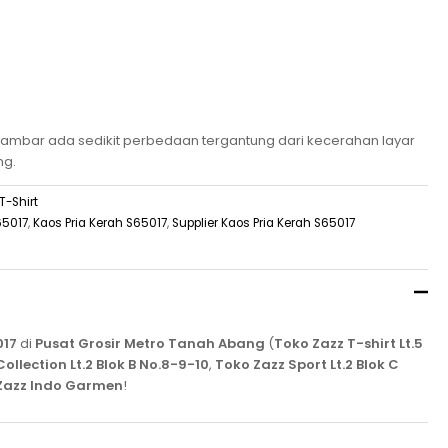
mbar ada sedikit perbedaan tergantung dari kecerahan layar
ng.
T-Shirt
65017
,
Kaos Pria Kerah S65017
,
Supplier Kaos Pria Kerah S65017
017
di
Pusat Grosir Metro Tanah Abang
(
Toko Zazz T-shirt Lt.5
ollection Lt.2 Blok B No.8-9-10
,
Toko Zazz Sport Lt.2 Blok C
Zazz Indo Garmen
!