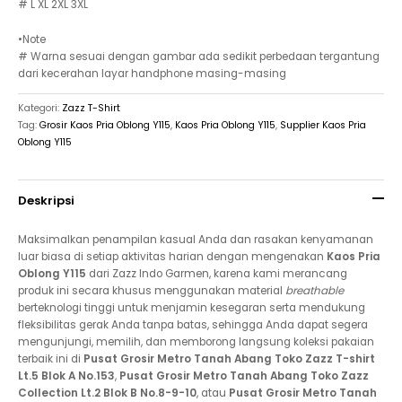
# L XL 2XL 3XL
•Note
# Warna sesuai dengan gambar ada sedikit perbedaan tergantung
dari kecerahan layar handphone masing-masing
Kategori:
Zazz T-Shirt
Tag:
Grosir Kaos Pria Oblong Y115
,
Kaos Pria Oblong Y115
,
Supplier Kaos Pria
Oblong Y115
Deskripsi
Maksimalkan penampilan kasual Anda dan rasakan kenyamanan
luar biasa di setiap aktivitas harian dengan mengenakan
Kaos Pria
Oblong Y115
dari Zazz Indo Garmen, karena kami merancang
produk ini secara khusus menggunakan material
breathable
berteknologi tinggi untuk menjamin kesegaran serta mendukung
fleksibilitas gerak Anda tanpa batas, sehingga Anda dapat segera
mengunjungi, memilih, dan memborong langsung koleksi pakaian
terbaik ini di
Pusat Grosir Metro Tanah Abang Toko Zazz T-shirt
Lt.5 Blok A No.153
,
Pusat Grosir Metro Tanah Abang Toko Zazz
Collection Lt.2 Blok B No.8-9-10
, atau
Pusat Grosir Metro Tanah