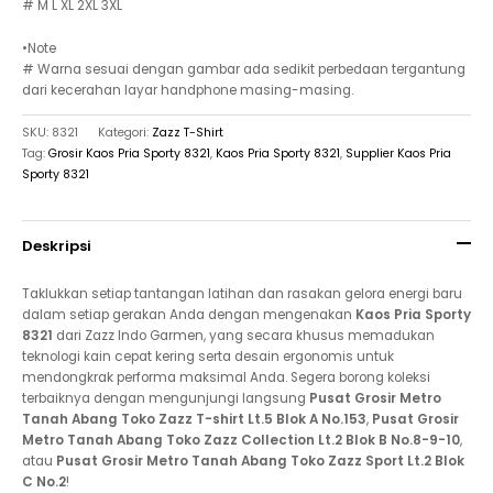
# M L XL 2XL 3XL
•Note
# Warna sesuai dengan gambar ada sedikit perbedaan tergantung
dari kecerahan layar handphone masing-masing.
SKU:
8321
Kategori:
Zazz T-Shirt
Tag:
Grosir Kaos Pria Sporty 8321
,
Kaos Pria Sporty 8321
,
Supplier Kaos Pria
Sporty 8321
Deskripsi
Taklukkan setiap tantangan latihan dan rasakan gelora energi baru
dalam setiap gerakan Anda dengan mengenakan
Kaos Pria Sporty
8321
dari Zazz Indo Garmen, yang secara khusus memadukan
teknologi kain cepat kering serta desain ergonomis untuk
mendongkrak performa maksimal Anda. Segera borong koleksi
terbaiknya dengan mengunjungi langsung
Pusat Grosir Metro
Tanah Abang Toko Zazz T-shirt Lt.5 Blok A No.153
,
Pusat Grosir
Metro Tanah Abang Toko Zazz Collection Lt.2 Blok B No.8-9-10
,
atau
Pusat Grosir Metro Tanah Abang Toko Zazz Sport Lt.2 Blok
C No.2
!