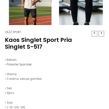
ZAZZ SPORT
Kaos Singlet Sport Pria
Singlet S-517
• Bahan
• Poliester Spandek
• Warna
• 3 warna, sesuai gambar
• Seri
• 6pcs
• Size
• L-XL-2XL-3XL