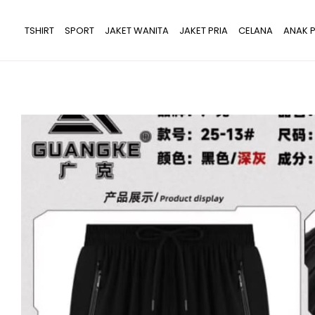
Lewati
ke
TSHIRT
SPORT
JAKET WANITA
JAKET PRIA
CELANA
ANAK P
konten