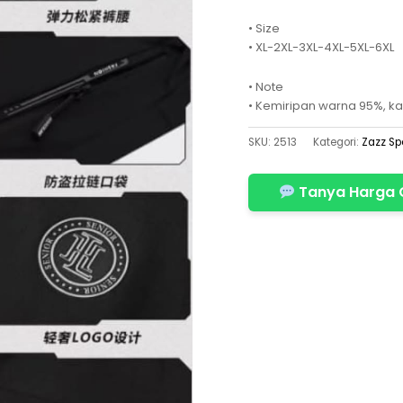
• Size
• XL-2XL-3XL-4XL-5XL-6XL
• Note
• Kemiripan warna 95%, ka
SKU:
2513
Kategori:
Zazz Sp
Tanya Harga 