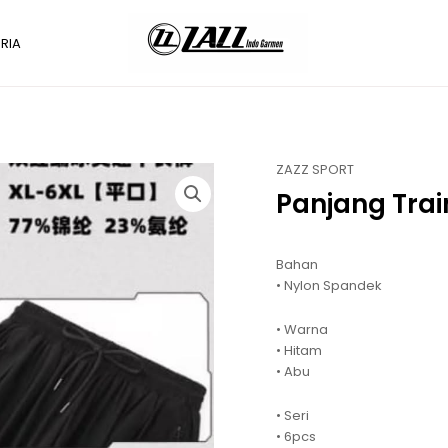
RIA
ZAZZ SPORT
Panjang Trai
Bahan
• Nylon Spandek
• Warna
• Hitam
• Abu
• Seri
• 6pcs