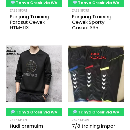
Tanya Grosir via WA
Tanya Grosir via WA
ZAZZ SPORT
ZAZZ SPORT
Panjang Training
Panjang Training
Parasut Cewek
Cewek Sporty
HTM-113
Casual 335
Tanya Grosir via WA
Tanya Grosir via WA
ZAZZ SPORT
ZAZZ SPORT
Hudi premuim
7/8 training impor