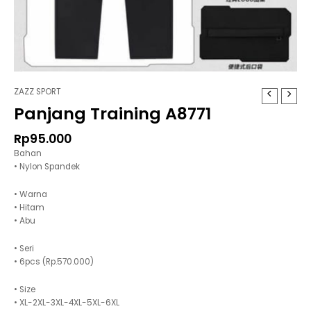
ZAZZ SPORT
Panjang Training A8771
Rp
95.000
Bahan
• Nylon Spandek
• Warna
• Hitam
• Abu
• Seri
• 6pcs (Rp.570.000)
• Size
• XL-2XL-3XL-4XL-5XL-6XL