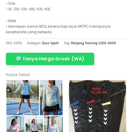
• Size
• XL-2XL-3XL-4XL-5XL-6XL
• Note
• Kemiripan warna 95%, karena tiap layar HP/PC mempunyai
karakteristik yang berbeda.
SKU:
6655
Kategori:
Zazz Sport
Tag:
Panjang Training SJDS-6655
Tanya Harga Grosir (WA)
Produk Terkait