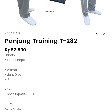
ZAZZ SPORT
Panjang Training T-282
Rp
82.500
Bahan
• Scuba Import
• Warna
• Light Grey
• Black
• Seri
• 6pcs (Rp.495.000)
• Size
•XL-2XL-3XL