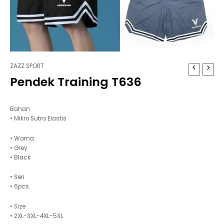
ZAZZ SPORT
Pendek Training T636
Bahan
• Mikro Sutra Elastis
• Warna
• Grey
• Black
• Seri
• 6pcs
• Size
• 2XL-3XL-4XL-5XL