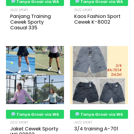
Tanya Grosir via WA
Tanya Grosir via WA
ZAZZ SPORT
ZAZZ SPORT
Panjang Training
Kaos Fashion Sport
Cewek Sporty
Cewek K-8002
Casual 335
Tanya Grosir via WA
Tanya Grosir via WA
ZAZZ SPORT
ZAZZ SPORT
Jaket Cewek Sporty
3/4 training A-701