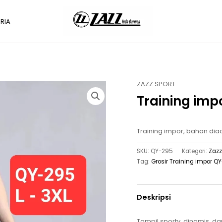
RIA
ZAZZ SPORT
Training imp
Training impor, bahan diado
SKU:
QY-295
Kategori:
Zazz
Tag:
Grosir Training impor Q
Deskripsi
Tampil sporty, dinamis, da