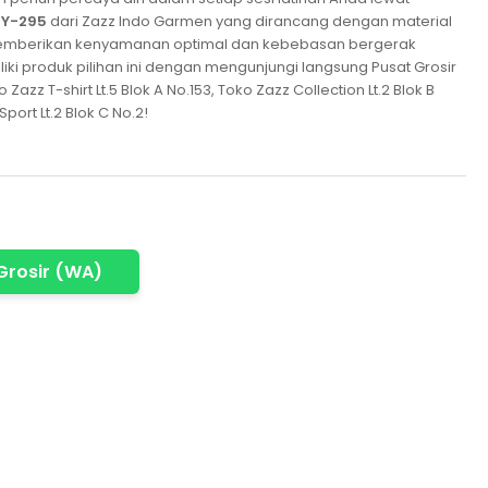
QY-295
dari Zazz Indo Garmen yang dirancang dengan material
k memberikan kenyamanan optimal dan kebebasan bergerak
liki produk pilihan ini dengan mengunjungi langsung Pusat Grosir
azz T-shirt Lt.5 Blok A No.153, Toko Zazz Collection Lt.2 Blok B
port Lt.2 Blok C No.2!
Grosir (WA)