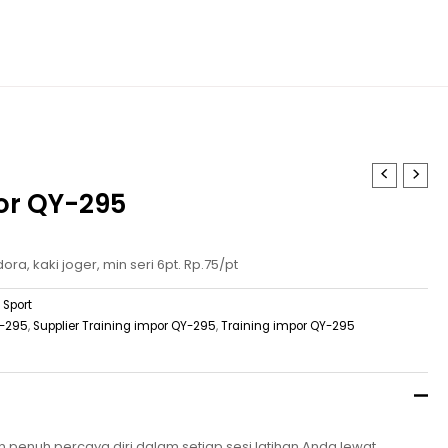
or QY-295
ra, kaki joger, min seri 6pt. Rp.75/pt
 Sport
Y-295
,
Supplier Training impor QY-295
,
Training impor QY-295
n penuh percaya diri dalam setiap sesi latihan Anda lewat