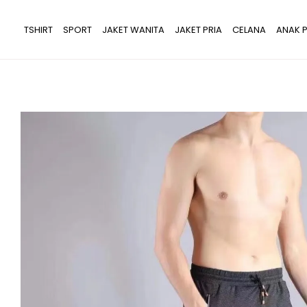
Lewati
ke
TSHIRT
SPORT
JAKET WANITA
JAKET PRIA
CELANA
ANAK P
konten