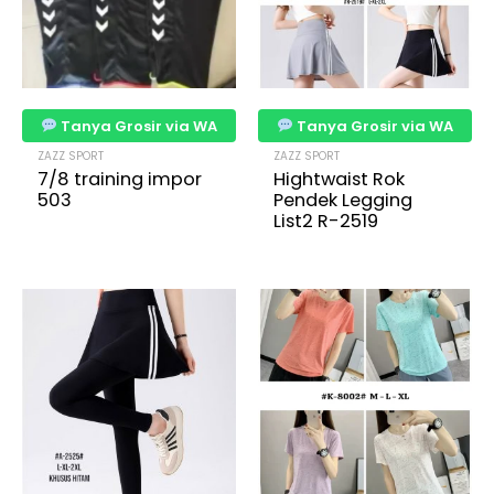
Tanya Grosir via WA
Tanya Grosir via WA
ZAZZ SPORT
ZAZZ SPORT
7/8 training impor
Hightwaist Rok
503
Pendek Legging
List2 R-2519