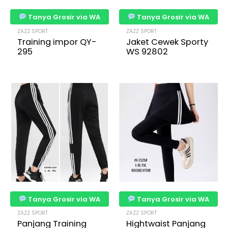
Tanya Grosir via WA
Tanya Grosir via WA
ZAZZ SPORT
ZAZZ SPORT
Training impor QY-
Jaket Cewek Sporty
295
WS 92802
Tanya Grosir via WA
Tanya Grosir via WA
ZAZZ SPORT
ZAZZ SPORT
Panjang Training
Hightwaist Panjang