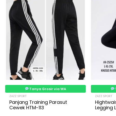
Tanya Grosir via WA
ZAZZ SPORT
ZAZZ SPORT
Panjang Training Parasut
Hightwai
Cewek HTM-113
Legging 