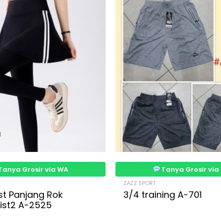
Tanya Grosir via WA
Tanya Grosir via
ZAZZ SPORT
st Panjang Rok
3/4 training A-701
List2 A-2525