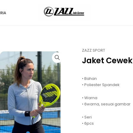
RIA
ZAZZ SPORT
Jaket Cewek
• Bahan
• Poliester Spandek
• Warna
• 6warna, sesuai gambar
• Seri
• 6pcs