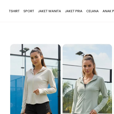
Lewati
ke
TSHIRT
SPORT
JAKET WANITA
JAKET PRIA
CELANA
ANAK P
konten