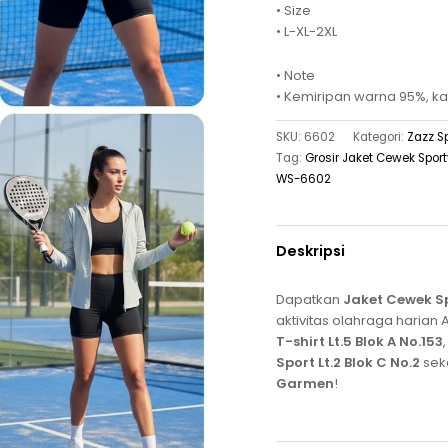
• Size
• L-XL-2XL
• Note
• Kemiripan warna 95%, ka
SKU:
6602
Kategori:
Zazz S
Tag:
Grosir Jaket Cewek Spo
WS-6602
Deskripsi
Dapatkan
Jaket Cewek S
aktivitas olahraga harian 
T-shirt Lt.5 Blok A No.153
Sport Lt.2 Blok C No.2
seka
Garmen
!