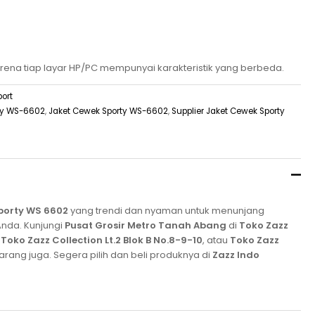
rena tiap layar HP/PC mempunyai karakteristik yang berbeda.
port
rty WS-6602
,
Jaket Cewek Sporty WS-6602
,
Supplier Jaket Cewek Sporty
porty WS 6602
yang trendi dan nyaman untuk menunjang
Anda. Kunjungi
Pusat Grosir Metro Tanah Abang
di
Toko Zazz
,
Toko Zazz Collection Lt.2 Blok B No.8-9-10
, atau
Toko Zazz
rang juga. Segera pilih dan beli produknya di
Zazz Indo