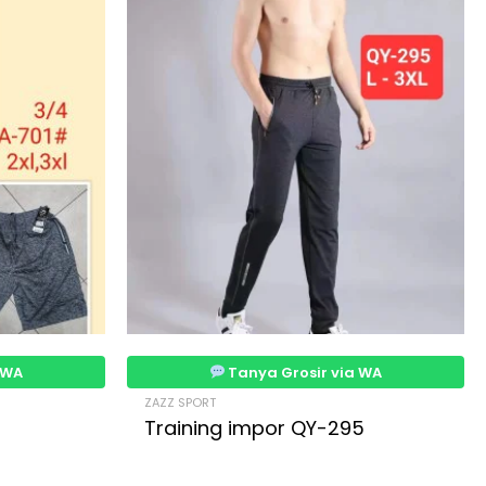
 WA
Tanya Grosir via WA
ZAZZ SPORT
Training impor QY-295