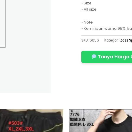
• Size
• All size
• Note
• Kemiripan warna 95%, ka
SKU:
6056
Kategori:
Zazz S
Tanya Harga 