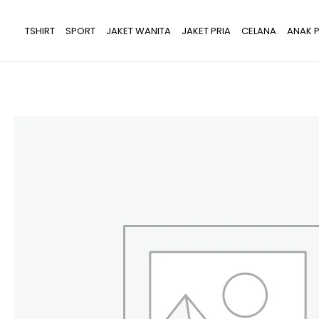
Lewati
ke
TSHIRT
SPORT
JAKET WANITA
JAKET PRIA
CELANA
ANAK P
konten