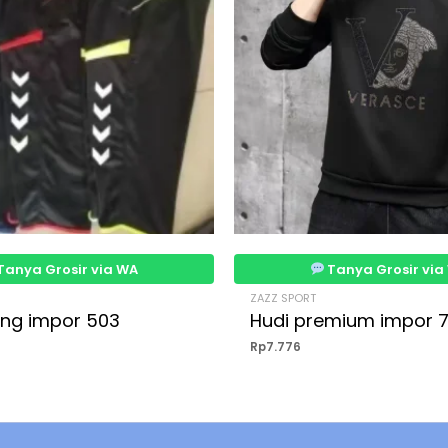
Tanya Grosir via WA
Tanya Grosir via
ZAZZ SPORT
ning impor 503
Hudi premium impor 
Rp
7.776