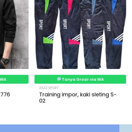
 WA
Tanya Grosir via WA
ZAZZ SPORT
7776
Training impor, kaki sleting S-
02