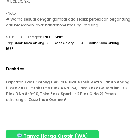
# L XL 2XL 3XL
•Note
# Warna sesuai dengan gambar ada sedikit perbedaan tergantung
dari kecerahan layar handphone masing-masing.
SKU:
1683
Kategori:
Zazz T-Shirt
Tag:
Grosir Kaos Oblong 1683
,
Kaos Oblong 1683
,
Supplier Kaos Oblong
1683
Deskripsi
Dapatkan
Kaos Oblong 1683
di
Pusat Grosir Metro Tanah Abang
(
Toko Zazz T-shirt Lt.5 Blok A No.153
,
Toko Zazz Collection Lt.2
Blok B No.8-9-10
,
Toko Zazz Sport Lt.2 Blok C No.2
). Pesan
sekarang di
Zazz Indo Garmen
!
Tanya Harga Grosir (WA)