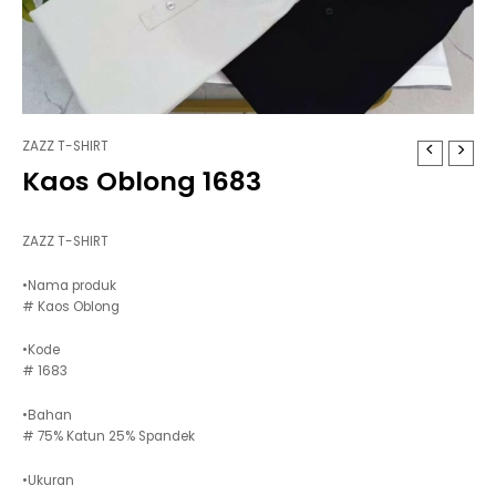
ZAZZ T-SHIRT
Kaos Oblong 1683
ZAZZ T-SHIRT
•Nama produk
# Kaos Oblong
•Kode
# 1683
•Bahan
# 75% Katun 25% Spandek
•Ukuran