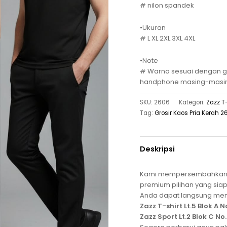
# nilon spandek
•Ukuran
# L XL 2XL 3XL 4XL
•Note
# Warna sesuai dengan ga
handphone masing-masi
SKU:
2606
Kategori:
Zazz T-
Tag:
Grosir Kaos Pria Kerah 
Deskripsi
Kami mempersembahka
premium pilihan yang si
Anda dapat langsung me
Zazz T-shirt Lt.5 Blok A N
Zazz Sport Lt.2 Blok C No