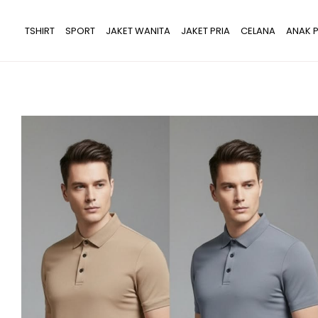
Lewati
ke
TSHIRT
SPORT
JAKET WANITA
JAKET PRIA
CELANA
ANAK P
konten