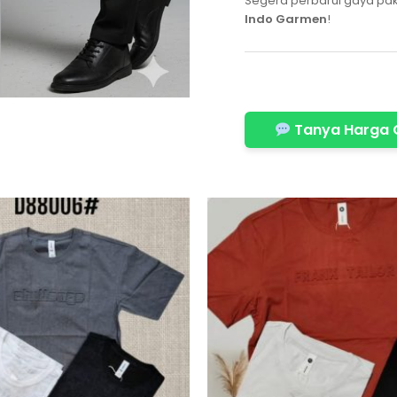
Segera perbarui gaya pak
Indo Garmen
!
Tanya Harga 