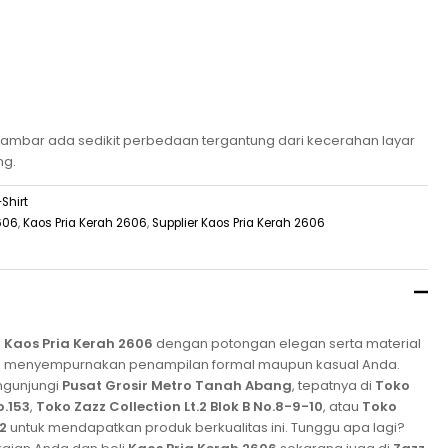
mbar ada sedikit perbedaan tergantung dari kecerahan layar
ng.
Shirt
2606
,
Kaos Pria Kerah 2606
,
Supplier Kaos Pria Kerah 2606
n
Kaos Pria Kerah 2606
dengan potongan elegan serta material
ap menyempurnakan penampilan formal maupun kasual Anda.
ngunjungi
Pusat Grosir Metro Tanah Abang
, tepatnya di
Toko
o.153
,
Toko Zazz Collection Lt.2 Blok B No.8-9-10
, atau
Toko
.2
untuk mendapatkan produk berkualitas ini. Tunggu apa lagi?