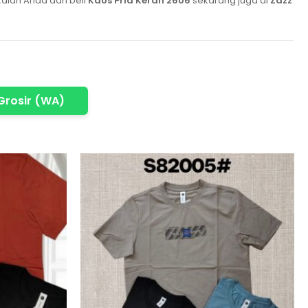
aian Anda dan beli
Kaos Pria Kerah 2606
sekarang juga di
Zazz
Grosir (WA)