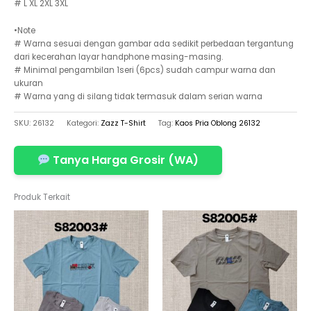
# L XL 2XL 3XL
•Note
# Warna sesuai dengan gambar ada sedikit perbedaan tergantung
dari kecerahan layar handphone masing-masing.
# Minimal pengambilan 1seri (6pcs) sudah campur warna dan
ukuran
# Warna yang di silang tidak termasuk dalam serian warna
SKU:
26132
Kategori:
Zazz T-Shirt
Tag:
Kaos Pria Oblong 26132
Tanya Harga Grosir (WA)
Produk Terkait