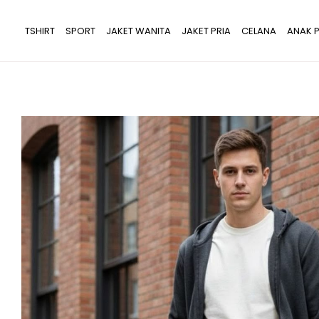
Lewati
ke
TSHIRT
SPORT
JAKET WANITA
JAKET PRIA
CELANA
ANAK P
konten