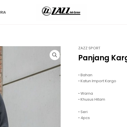
RIA
ZAZZ SPORT
Panjang Karg
• Bahan
• Katun Import Kargo
• Warna
• Khusus Hitam
• Seri
• 4pcs