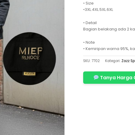
• Size
•3XL.4XL.5XL.6XL
• Detail
Bagian belakang ada 2 kan
• Note
• Kemiripan warna 95%, ka
SKU:
7702
Kategori:
Zazz Sp
Tanya Harga 