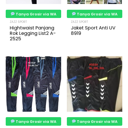
Tanya Grosir via WA
Tanya Grosir via WA
ZAZZ SPORT
ZAZZ SPORT
Hightwaist Panjang
Jaket Sport Anti UV
Rok Legging List2 A-
8919
2525
Tanya Grosir via WA
Tanya Grosir via WA