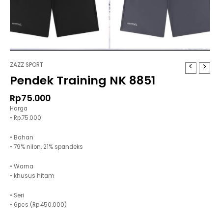
ZAZZ SPORT
Pendek Training NK 8851
Rp
75.000
Harga
• Rp.75.000
• Bahan
• 79% nilon, 21% spandeks
• Warna
• khusus hitam
• Seri
• 6pcs (Rp.450.000)