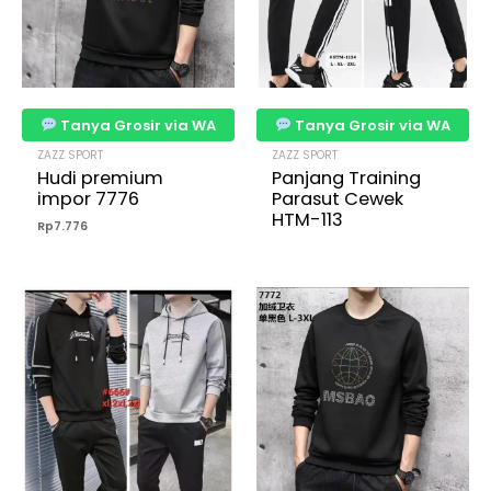
Tanya Grosir via WA
Tanya Grosir via WA
ZAZZ SPORT
ZAZZ SPORT
Hudi premium
Panjang Training
impor 7776
Parasut Cewek
HTM-113
Rp
7.776