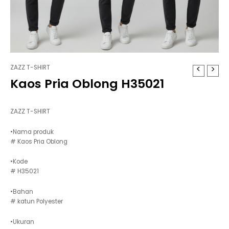
ZAZZ T-SHIRT
Kaos Pria Oblong H35021
ZAZZ T-SHIRT
•Nama produk
# Kaos Pria Oblong
•Kode
# H35021
•Bahan
# katun Polyester
•Ukuran