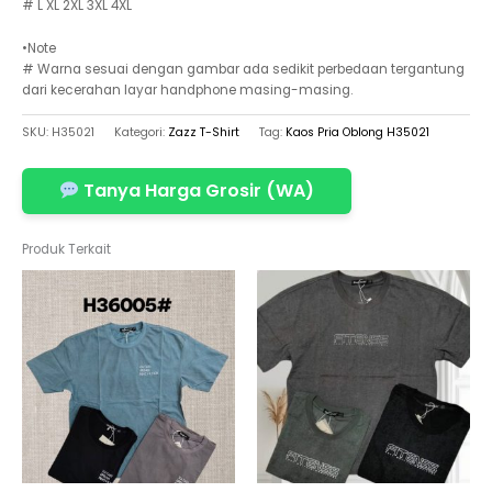
# L XL 2XL 3XL 4XL
•Note
# Warna sesuai dengan gambar ada sedikit perbedaan tergantung
dari kecerahan layar handphone masing-masing.
SKU:
H35021
Kategori:
Zazz T-Shirt
Tag:
Kaos Pria Oblong H35021
Tanya Harga Grosir (WA)
Produk Terkait